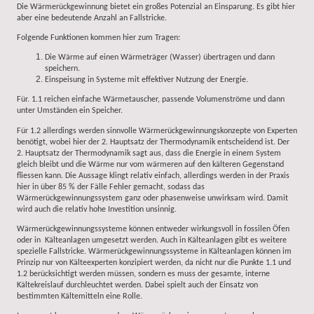
Die Wärmerückgewinnung bietet ein großes Potenzial an Einsparung. Es gibt hier
aber eine bedeutende Anzahl an Fallstricke.
Folgende Funktionen kommen hier zum Tragen:
Die Wärme auf einen Wärmeträger (Wasser) übertragen und dann
speichern.
Einspeisung in Systeme mit effektiver Nutzung der Energie.
Für. 1.1 reichen einfache Wärmetauscher, passende Volumenströme und dann
unter Umständen ein Speicher.
Für 1.2 allerdings werden sinnvolle Wärmerückgewinnungskonzepte von Experten
benötigt, wobei hier der 2. Hauptsatz der Thermodynamik entscheidend ist. Der
2. Hauptsatz der Thermodynamik sagt aus, dass die Energie in einem System
gleich bleibt und die Wärme nur vom wärmeren auf den kälteren Gegenstand
fliessen kann. Die Aussage klingt relativ einfach, allerdings werden in der Praxis
hier in über 85 % der Fälle Fehler gemacht, sodass das
Wärmerückgewinnungssystem ganz oder phasenweise unwirksam wird. Damit
wird auch die relativ hohe Investition unsinnig.
Wärmerückgewinnungssysteme können entweder wirkungsvoll in fossilen Öfen
oder in Kälteanlagen umgesetzt werden. Auch in Kälteanlagen gibt es weitere
spezielle Fallstricke. Wärmerückgewinnungssysteme in Kälteanlagen können im
Prinzip nur von Kälteexperten konzipiert werden, da nicht nur die Punkte 1.1 und
1.2 berücksichtigt werden müssen, sondern es muss der gesamte, interne
Kältekreislauf durchleuchtet werden. Dabei spielt auch der Einsatz von
bestimmten Kältemitteln eine Rolle.